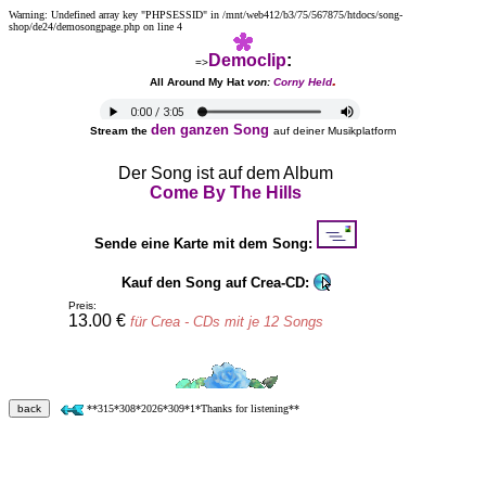
Warning: Undefined array key "PHPSESSID" in /mnt/web412/b3/75/567875/htdocs/song-
shop/de24/demosongpage.php on line 4
Democlip
:
=>
.
All Around My Hat
von:
Corny Held
den ganzen Song
Stream the
auf deiner Musikplatform
Der Song ist auf dem Album
Come By The Hills
Sende eine Karte mit dem Song:
Kauf den Song auf Crea-CD:
Preis:
13.00 €
für Crea - CDs mit je 12 Songs
back
**315*308*2026*309*1*Thanks for listening**
Text
All Around My Hat
* * *
All around my hat