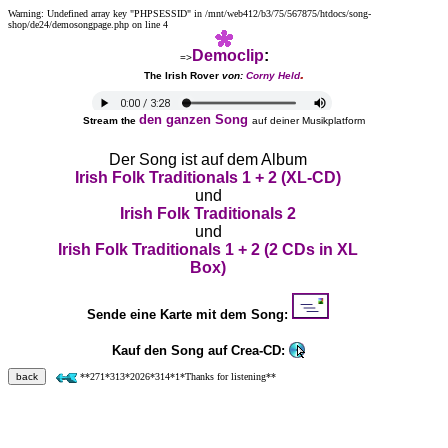
Warning: Undefined array key "PHPSESSID" in /mnt/web412/b3/75/567875/htdocs/song-
shop/de24/demosongpage.php on line 4
Democlip
:
=>
.
The Irish Rover
von:
Corny Held
den ganzen Song
Stream the
auf deiner Musikplatform
Der Song ist auf dem Album
Irish Folk Traditionals 1 + 2 (XL-CD)
und
Irish Folk Traditionals 2
und
Irish Folk Traditionals 1 + 2 (2 CDs in XL
Box)
Sende eine Karte mit dem Song:
Kauf den Song auf Crea-CD:
Preis:
back
**271*313*2026*314*1*Thanks for listening**
13.00 €
für Crea - CDs mit je 12 Songs