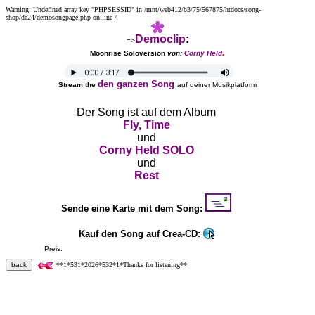
Warning: Undefined array key "PHPSESSID" in /mnt/web412/b3/75/567875/htdocs/song-
shop/de24/demosongpage.php on line 4
Democlip
:
=>
.
Moonrise Soloversion
von:
Corny Held
den ganzen Song
Stream the
auf deiner Musikplatform
Der Song ist auf dem Album
Fly, Time
und
Corny Held SOLO
und
Rest
Sende eine Karte mit dem Song:
Kauf den Song auf Crea-CD:
Preis:
13.00 €
für Crea - CDs mit je 12 Songs
back
**1*531*2026*532*1*Thanks for listening**